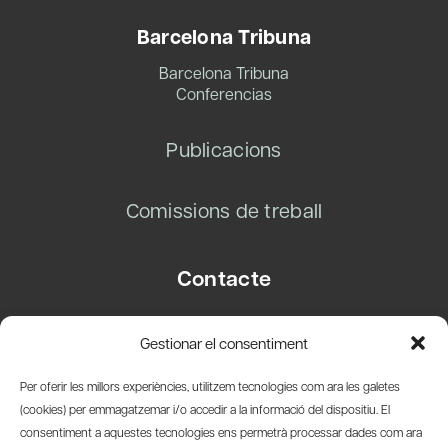
Barcelona Tribuna
Barcelona Tribuna
Conferencias
Publicacions
Comissions de treball
Contacte
Carrer Basea, 8
Gestionar el consentiment
08003 Barcelona
T.
+34 93 319 28 54
Per oferir les millors experiències, utilitzem tecnologies com ara les galetes
info@amicsdelpais.com
(cookies) per emmagatzemar i/o accedir a la informació del dispositiu. El
consentiment a aquestes tecnologies ens permetrà processar dades com ara
Suscripció Newsletter