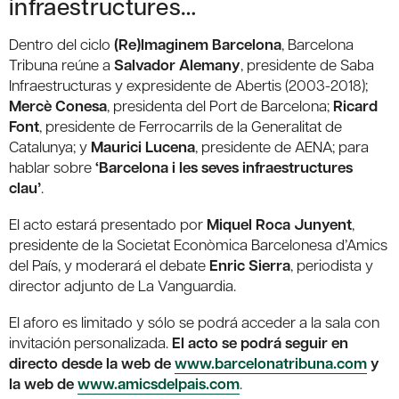
infraestructures…
Dentro del ciclo
(Re)Imaginem Barcelona
, Barcelona
Tribuna reúne a
Salvador Alemany
, presidente de Saba
Infraestructuras y expresidente de Abertis (2003-2018);
Mercè Conesa
, presidenta del Port de Barcelona;
Ricard
Font
, presidente de Ferrocarrils de la Generalitat de
Catalunya; y
Maurici Lucena
, presidente de AENA; para
hablar sobre
‘Barcelona i les seves infraestructures
clau’
.
El acto estará presentado por
Miquel Roca Junyent
,
presidente de la Societat Econòmica Barcelonesa d’Amics
del País, y moderará el debate
Enric Sierra
, periodista y
director adjunto de La Vanguardia.
El aforo es limitado y sólo se podrá acceder a la sala con
invitación personalizada.
El acto se podrá seguir en
directo desde la web de
www.barcelonatribuna.com
y
la web de
www.amicsdelpais.com
.