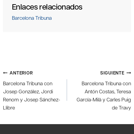
Enlaces relacionados
Barcelona Tribuna
Navegación
ANTERIOR
SIGUIENTE
de
Barcelona Tribuna con
Barcelona Tribuna con
entradas
Josep González, Jordi
Antón Costas, Teresa
Renom y Josep Sánchez-
García-Milà y Carles Puig
Llibre
de Travy