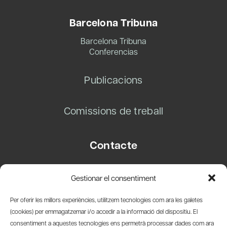
Barcelona Tribuna
Barcelona Tribuna
Conferencias
Publicacions
Comissions de treball
Contacte
Carrer Basea, 8
Gestionar el consentiment
08003 Barcelona
T.
+34 93 319 28 54
Per oferir les millors experiències, utilitzem tecnologies com ara les galetes
info@amicsdelpais.com
(cookies) per emmagatzemar i/o accedir a la informació del dispositiu. El
consentiment a aquestes tecnologies ens permetrà processar dades com ara