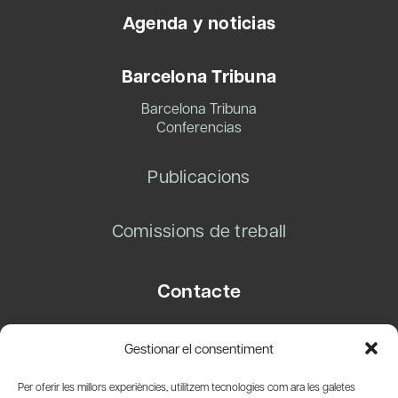
Agenda y noticias
Barcelona Tribuna
Barcelona Tribuna
Conferencias
Publicacions
Comissions de treball
Contacte
Carrer Basea, 8
Gestionar el consentiment
08003 Barcelona
T.
+34 93 319 28 54
Per oferir les millors experiències, utilitzem tecnologies com ara les galetes
info@amicsdelpais.com