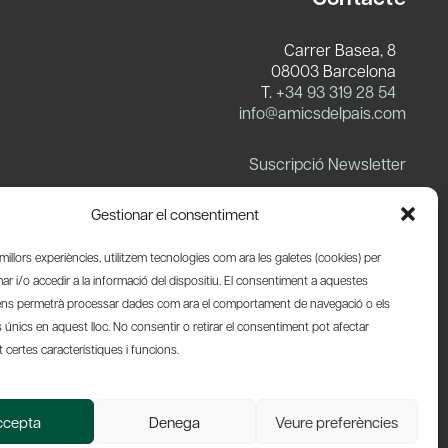
Carrer Basea, 8
08003 Barcelona
T.
+34 93 319 28 54
info@amicsdelpais.com
Suscripció Newsletter
LinkedIn
YouTube
X
Blues
Gestionar el consentiment
s millors experiències, utilitzem tecnologies com ara les galetes (cookies) per
 i/o accedir a la informació del dispositiu. El consentiment a aquestes
ens permetrà processar dades com ara el comportament de navegació o els
s únics en aquest lloc. No consentir o retirar el consentiment pot afectar
certes característiques i funcions.
Web by Ideamatic
ccepta
Denega
Veure preferències