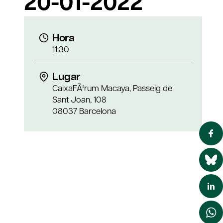
20-01-2022
Hora
11:30
Lugar
CaixaFÃ²rum Macaya, Passeig de
Sant Joan, 108
08037 Barcelona