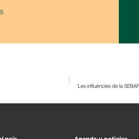
R)
.
‘Les influències de la SEBAP
l país
Agenda y noticias