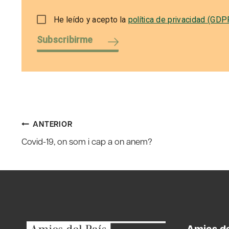
He leído y acepto la
política de privacidad (GDP
Subscribirme
Navegación
ANTERIOR
Covid-19, on som i cap a on anem?
de
entradas
Amics de