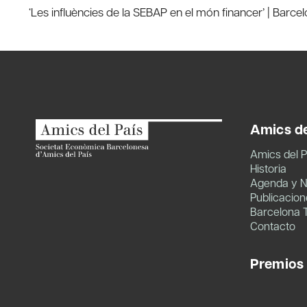
‘Les influències de la SEBAP en el món financer’ | Barce
de
entradas
Amics de
Amics del P
Historia
Agenda y N
Publicacion
Barcelona 
Contacto
Premios