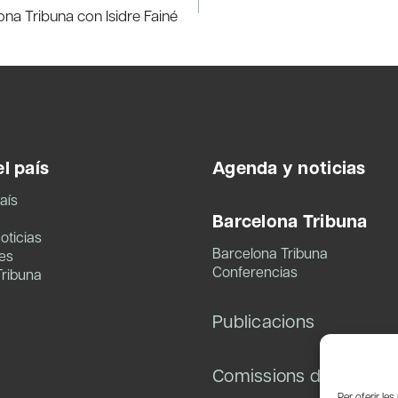
lona Tribuna con Isidre Fainé
l país
Agenda y noticias
aís
Barcelona Tribuna
oticias
Barcelona Tribuna
es
Conferencias
Tribuna
Publicacions
Comissions de treball
Per oferir le