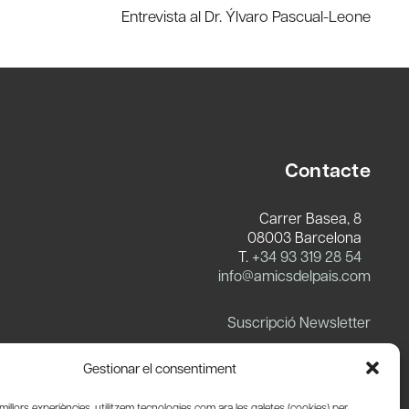
Entrevista al Dr. Ýlvaro Pascual-Leone
Contacte
Carrer Basea, 8
08003 Barcelona
T.
+34 93 319 28 54
info@amicsdelpais.com
Suscripció Newsletter
LinkedIn
YouTube
X
Blues
Gestionar el consentiment
s millors experiències, utilitzem tecnologies com ara les galetes (cookies) per