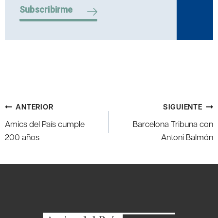
Subscribirme
Navegación
ANTERIOR
SIGUIENTE
de
Amics del País cumple
Barcelona Tribuna con
entradas
200 años
Antoni Balmón