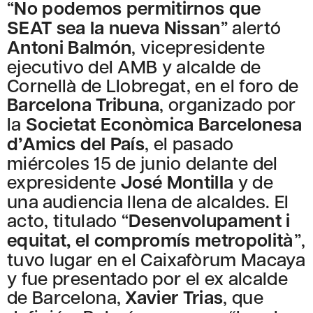
“
No podemos permitirnos que
SEAT sea la nueva Nissan
” alertó
Antoni Balmón
, vicepresidente
ejecutivo del AMB y alcalde de
Cornellà de Llobregat, en el foro de
Barcelona Tribuna
, organizado por
la
Societat Econòmica Barcelonesa
d’Amics del País
, el pasado
miércoles 15 de junio delante del
expresidente
José Montilla
y de
una audiencia llena de alcaldes. El
acto, titulado “
Desenvolupament i
equitat, el compromís metropolità
”,
tuvo lugar en el Caixafòrum Macaya
y fue presentado por el ex alcalde
de Barcelona,
Xavier Trias
, que