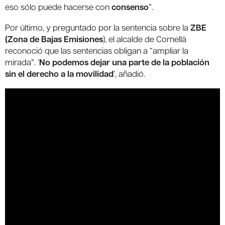
eso sólo puede hacerse con
consenso
”.
Por último, y preguntado por la sentencia sobre la
ZBE
(Zona de Bajas Emisiones
), el alcalde de Cornellà
reconoció que las sentencias obligan a “ampliar la
mirada”. ‘
No podemos dejar una parte de la población
sin el derecho a la movilidad
‘, añadió.