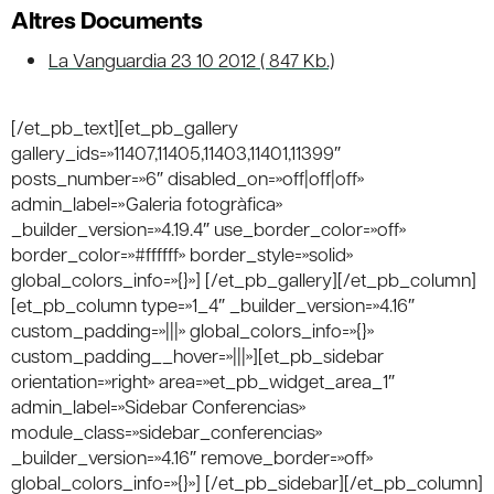
Altres Documents
La Vanguardia 23 10 2012 ( 847 Kb.)
[/et_pb_text][et_pb_gallery
gallery_ids=»11407,11405,11403,11401,11399″
posts_number=»6″ disabled_on=»off|off|off»
admin_label=»Galeria fotogràfica»
_builder_version=»4.19.4″ use_border_color=»off»
border_color=»#ffffff» border_style=»solid»
global_colors_info=»{}»] [/et_pb_gallery][/et_pb_column]
[et_pb_column type=»1_4″ _builder_version=»4.16″
custom_padding=»|||» global_colors_info=»{}»
custom_padding__hover=»|||»][et_pb_sidebar
orientation=»right» area=»et_pb_widget_area_1″
admin_label=»Sidebar Conferencias»
module_class=»sidebar_conferencias»
_builder_version=»4.16″ remove_border=»off»
global_colors_info=»{}»] [/et_pb_sidebar][/et_pb_column]