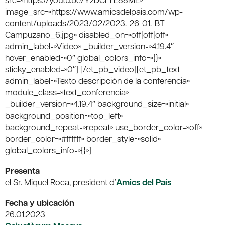
image_src=»https://www.amicsdelpais.com/wp-
content/uploads/2023/02/2023.-26-01.-BT-
Campuzano_6.jpg» disabled_on=»off|off|off»
admin_label=»Video» _builder_version=»4.19.4″
hover_enabled=»0″ global_colors_info=»{}»
sticky_enabled=»0″] [/et_pb_video][et_pb_text
admin_label=»Texto descripción de la conferencia»
module_class=»text_conferencia»
_builder_version=»4.19.4″ background_size=»initial»
background_position=»top_left»
background_repeat=»repeat» use_border_color=»off»
border_color=»#ffffff» border_style=»solid»
global_colors_info=»{}»]
Presenta
el Sr. Miquel Roca, president d’
Amics del País
Fecha y ubicación
26.01.2023