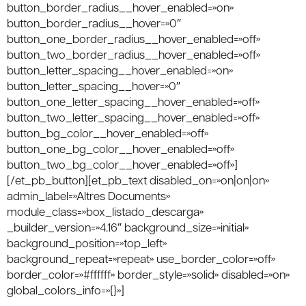
button_border_radius__hover_enabled=»on»
button_border_radius__hover=»0″
button_one_border_radius__hover_enabled=»off»
button_two_border_radius__hover_enabled=»off»
button_letter_spacing__hover_enabled=»on»
button_letter_spacing__hover=»0″
button_one_letter_spacing__hover_enabled=»off»
button_two_letter_spacing__hover_enabled=»off»
button_bg_color__hover_enabled=»off»
button_one_bg_color__hover_enabled=»off»
button_two_bg_color__hover_enabled=»off»]
[/et_pb_button][et_pb_text disabled_on=»on|on|on»
admin_label=»Altres Documents»
module_class=»box_listado_descarga»
_builder_version=»4.16″ background_size=»initial»
background_position=»top_left»
background_repeat=»repeat» use_border_color=»off»
border_color=»#ffffff» border_style=»solid» disabled=»on»
global_colors_info=»{}»]