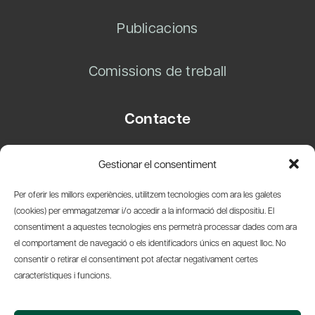
Publicacions
Comissions de treball
Contacte
Carrer Basea, 8
Gestionar el consentiment
08003 Barcelona
T.
+34 93 319 28 54
Per oferir les millors experiències, utilitzem tecnologies com ara les galetes
info@amicsdelpais.com
(cookies) per emmagatzemar i/o accedir a la informació del dispositiu. El
consentiment a aquestes tecnologies ens permetrà processar dades com ara
Suscripció Newsletter
el comportament de navegació o els identificadors únics en aquest lloc. No
consentir o retirar el consentiment pot afectar negativament certes
LinkedIn
YouTub
X
Bl
característiques i funcions.
© 2026 Societat Econòmica Barcelonesa d'Amics del País