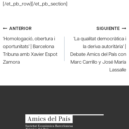
[/et_pb_row][/et_pb_section]
Navegación
ANTERIOR
SIGUIENTE
de
‘Homologació, obertura i
‘La qualitat democràtica i
entradas
oportunitats’ | Barcelona
la deriva autoritària’ |
Tribuna amb Xavier Espot
Debate Amics del País con
Zamora
Marc Carrillo y José María
Lassalle