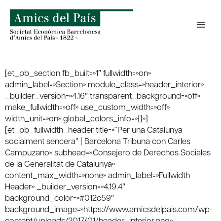
Saltar
al
contenido
[et_pb_section fb_built=»1″ fullwidth=»on»
admin_label=»Section» module_class=»header_interior»
_builder_version=»4.16″ transparent_background=»off»
make_fullwidth=»off» use_custom_width=»off»
width_unit=»on» global_colors_info=»{}»]
[et_pb_fullwidth_header title=»“Per una Catalunya
socialment sencera” | Barcelona Tribuna con Carles
Campuzano» subhead=»Consejero de Derechos Sociales
de la Generalitat de Catalunya»
content_max_width=»none» admin_label=»Fullwidth
Header» _builder_version=»4.19.4″
background_color=»#012c59″
background_image=»https://www.amicsdelpais.com/wp-
content/uploads/2017/01/header_interior.png»