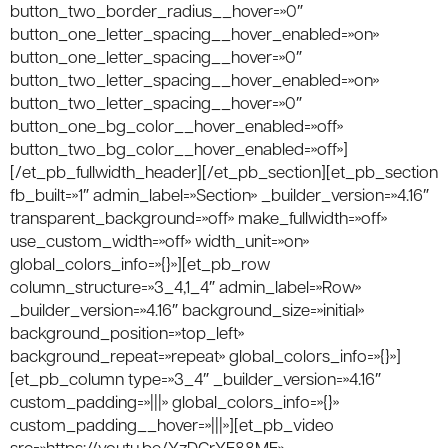
button_two_border_radius__hover=»0″
button_one_letter_spacing__hover_enabled=»on»
button_one_letter_spacing__hover=»0″
button_two_letter_spacing__hover_enabled=»on»
button_two_letter_spacing__hover=»0″
button_one_bg_color__hover_enabled=»off»
button_two_bg_color__hover_enabled=»off»]
[/et_pb_fullwidth_header][/et_pb_section][et_pb_section
fb_built=»1″ admin_label=»Section» _builder_version=»4.16″
transparent_background=»off» make_fullwidth=»off»
use_custom_width=»off» width_unit=»on»
global_colors_info=»{}»][et_pb_row
column_structure=»3_4,1_4″ admin_label=»Row»
_builder_version=»4.16″ background_size=»initial»
background_position=»top_left»
background_repeat=»repeat» global_colors_info=»{}»]
[et_pb_column type=»3_4″ _builder_version=»4.16″
custom_padding=»|||» global_colors_info=»{}»
custom_padding__hover=»|||»][et_pb_video
src=»https://youtu.be/YzDCrYE88ME»