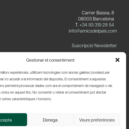
Carrer Basea, 8
08003 Barcelona
T.
+34 93 319 28 54
info@amicsdelpais.com
Suscripció Newsletter
LinkedIn
YouTube
X
Blues
Gestionar el consentiment
s millors experiències, utilitzem tecnologies com ara les galetes (cookies) per
 i/o accedir a la informació del dispositiu. El consentiment a aquestes
ens permetrà processar dades com ara el comportament de navegació o els
s únics en aquest lloc. No consentir o retirar el consentiment pot afectar
certes característiques i funcions.
Web by Ideamatic
ccepta
Denega
Veure preferències