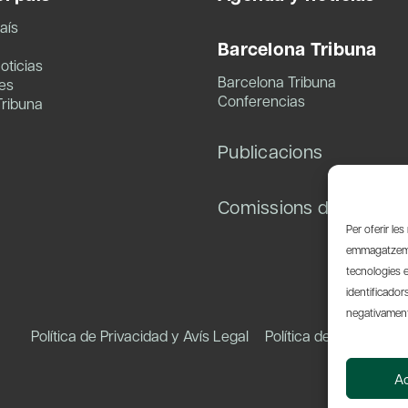
aís
Barcelona Tribuna
oticias
Barcelona Tribuna
es
Conferencias
Tribuna
Publicacions
Comissions de treball
Per oferir le
emmagatzemar
tecnologies 
identificador
negativament 
Política de Privacidad y Avís Legal
Política de Cookies
A