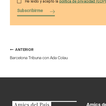
He leído y acepto la
política de privacidad (GDP
Subscribirme
Navegación
ANTERIOR
Barcelona Tribuna con Ada Colau
de
entradas
Amics de