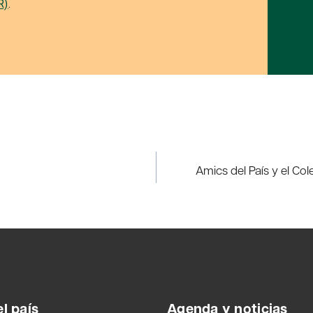
R)
.
Amics del País y el Co
l país
Agenda y noticias