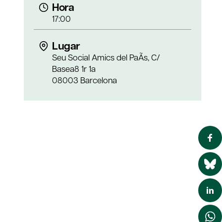
Hora
17:00
Lugar
Seu Social Amics del PaÃ­s, C/
Basea8 1r 1a
08003 Barcelona