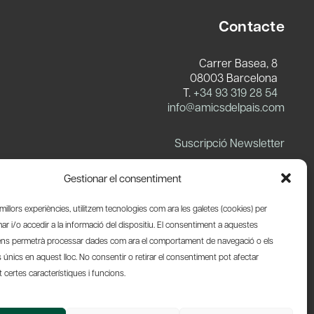
Contacte
Carrer Basea, 8
08003 Barcelona
T.
+34 93 319 28 54
info@amicsdelpais.com
Suscripció Newsletter
LinkedIn
YouTube
X
Blues
Gestionar el consentiment
s millors experiències, utilitzem tecnologies com ara les galetes (cookies) per
 i/o accedir a la informació del dispositiu. El consentiment a aquestes
ens permetrà processar dades com ara el comportament de navegació o els
s únics en aquest lloc. No consentir o retirar el consentiment pot afectar
certes característiques i funcions.
Web by Ideamatic