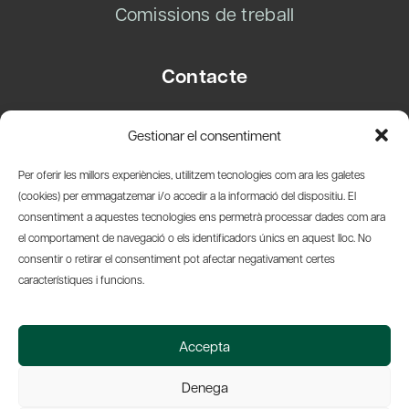
Comissions de treball
Contacte
Carrer Basea, 8
Gestionar el consentiment
08003 Barcelona
T.
+34 93 319 28 54
Per oferir les millors experiències, utilitzem tecnologies com ara les galetes
info@amicsdelpais.com
(cookies) per emmagatzemar i/o accedir a la informació del dispositiu. El
consentiment a aquestes tecnologies ens permetrà processar dades com ara
Suscripció Newsletter
el comportament de navegació o els identificadors únics en aquest lloc. No
consentir o retirar el consentiment pot afectar negativament certes
LinkedIn
YouTub
X
Bl
característiques i funcions.
© 2026 Societat Econòmica Barcelonesa d'Amics del País
Accepta
Política de Privacidad y Avís Legal
Política de Cookies
Denega
Web by Ideamatic