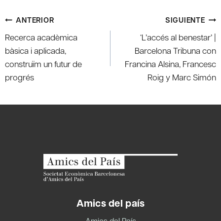
Navegación
ANTERIOR
SIGUIENTE
de
Recerca acadèmica
‘L’accés al benestar’ |
entradas
bàsica i aplicada,
Barcelona Tribuna con
construïm un futur de
Francina Alsina, Francesc
progrés
Roig y Marc Simón
Amics del país
Amics del País