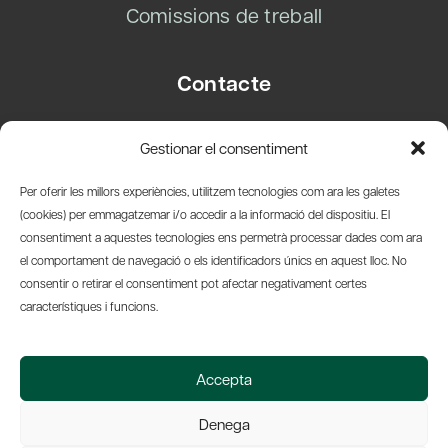
Comissions de treball
Contacte
Carrer Basea, 8
Gestionar el consentiment
08003 Barcelona
T.
+34 93 319 28 54
Per oferir les millors experiències, utilitzem tecnologies com ara les galetes
info@amicsdelpais.com
(cookies) per emmagatzemar i/o accedir a la informació del dispositiu. El
consentiment a aquestes tecnologies ens permetrà processar dades com ara
Suscripció Newsletter
el comportament de navegació o els identificadors únics en aquest lloc. No
consentir o retirar el consentiment pot afectar negativament certes
LinkedIn
YouTub
X
Bl
característiques i funcions.
© 2026 Societat Econòmica Barcelonesa d'Amics del País
Accepta
Política de Privacidad y Avís Legal
Política de Cookies
Denega
Web by Ideamatic