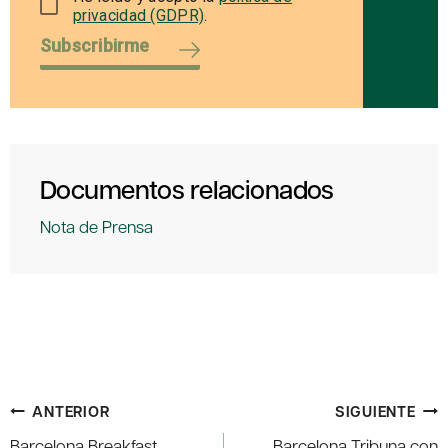
privacidad (GDPR)
.
Subscribirme
Documentos relacionados
Nota de Prensa
Navegación
ANTERIOR
SIGUIENTE
de
Barcelona Breakfast
Barcelona Tribuna con