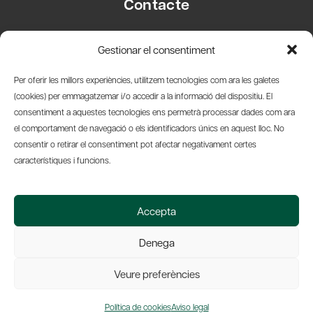
Contacte
Carrer Basea, 8
Gestionar el consentiment
08003 Barcelona
T.
+34 93 319 28 54
Per oferir les millors experiències, utilitzem tecnologies com ara les galetes
info@amicsdelpais.com
(cookies) per emmagatzemar i/o accedir a la informació del dispositiu. El
consentiment a aquestes tecnologies ens permetrà processar dades com ara
Suscripció Newsletter
el comportament de navegació o els identificadors únics en aquest lloc. No
consentir o retirar el consentiment pot afectar negativament certes
LinkedIn
YouTub
X
Bl
característiques i funcions.
© 2026 Societat Econòmica Barcelonesa d'Amics del País
Accepta
Política de Privacidad y Avís Legal
Política de Cookies
Denega
Web by Ideamatic
Veure preferències
Política de cookies
Aviso legal