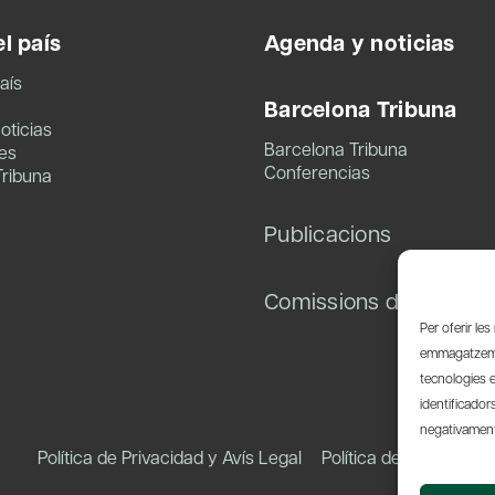
l país
Agenda y noticias
aís
Barcelona Tribuna
oticias
Barcelona Tribuna
es
Conferencias
Tribuna
Publicacions
Comissions de treball
Per oferir le
emmagatzemar
tecnologies 
identificador
negativament 
Política de Privacidad y Avís Legal
Política de Cookies