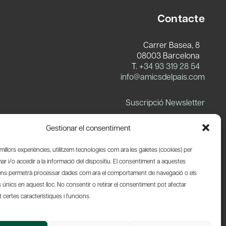
Contacte
Carrer Basea, 8
08003 Barcelona
T.
+34 93 319 28 54
info@amicsdelpais.com
Suscripció Newsletter
LinkedIn
YouTube
X
Blues
Gestionar el consentiment
s millors experiències, utilitzem tecnologies com ara les galetes (cookies) per
 i/o accedir a la informació del dispositiu. El consentiment a aquestes
ens permetrà processar dades com ara el comportament de navegació o els
s únics en aquest lloc. No consentir o retirar el consentiment pot afectar
certes característiques i funcions.
Web by Ideamatic