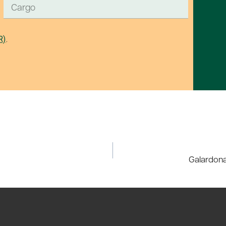
R)
.
Galardonad