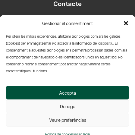
Contacte
Carrer Basea, 8
Gestionar el consentiment
08003 Barcelona
T.
+34 93 319 28 54
Per oferir les millors experiències, utilitzem tecnologies com ara les galetes
info@amicsdelpais.com
(cookies) per emmagatzemar i/o accedir a la informació del dispositiu. El
consentiment a aquestes tecnologies ens permetrà processar dades com ara
Suscripció Newsletter
el comportament de navegació o els identificadors únics en aquest lloc. No
consentir o retirar el consentiment pot afectar negativament certes
LinkedIn
YouTub
X
Bl
característiques i funcions.
© 2026 Societat Econòmica Barcelonesa d'Amics del País
Accepta
Política de Privacidad y Avís Legal
Política de Cookies
Denega
Web by Ideamatic
Veure preferències
Política de cookies
Aviso legal