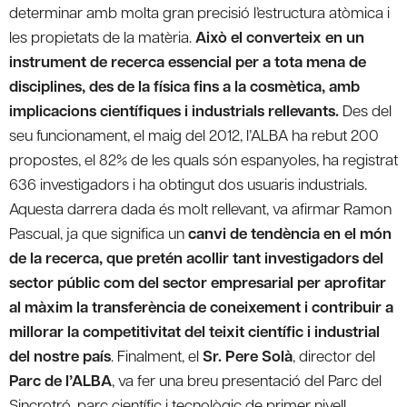
determinar amb molta gran precisió l’estructura atòmica i
les propietats de la matèria.
Això el converteix en un
instrument de recerca essencial per a tota mena de
disciplines, des de la física fins a la cosmètica, amb
implicacions científiques i industrials rellevants.
Des del
seu funcionament, el maig del 2012, l’ALBA ha rebut 200
propostes, el 82% de les quals són espanyoles, ha registrat
636 investigadors i ha obtingut dos usuaris industrials.
Aquesta darrera dada és molt rellevant, va afirmar Ramon
Pascual, ja que significa un
canvi de tendència en el món
de la recerca, que pretén acollir tant investigadors del
sector públic com del sector empresarial per aprofitar
al màxim la transferència de coneixement i contribuir a
millorar la competitivitat del teixit científic i industrial
del nostre país
. Finalment, el
Sr. Pere Solà
, director del
Parc de l’ALBA
, va fer una breu presentació del Parc del
Sincrotró, parc científic i tecnològic de primer nivell