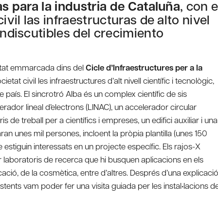
as para la industria de Cataluña
, con e
ivil las infraestructuras de alto nivel
indiscutibles del crecimiento
vitat emmarcada dins del
Cicle d’Infraestructures per a la
etat civil les infraestructures d’alt nivell científic i tecnològic,
país. El sincrotró Alba és un complex científic de sis
erador lineal d’electrons (LINAC), un accelerador circular
s de treball per a científics i empreses, un edifici auxiliar i una
aran unes mil persones, incloent la pròpia plantilla (unes 150
e estiguin interessats en un projecte específic. Els rajos-X
er laboratoris de recerca que hi busquen aplicacions en els
cació, de la cosmètica, entre d’altres. Després d’una explicaci
stents vam poder fer una visita guiada per les instal•lacions de