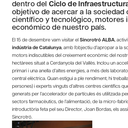
dentro del
Ciclo de Infraestructur
objetivo de acercar a la sociedad c
científico y tecnológico, motores 
económico de nuestro país.
El 15 de desembre vam visitar el
Sincrotró ALBA
, acti
indústria de Catalunya
, amb l’objectiu d’apropar a la soci
motors indiscutibles del creixement econòmic del nostre 
hectàrees situat a Cerdanyola del Vallès. Inclou un accel
primari i una anella d’altes energies, a més dels laboratori
central elèctrica. Quan estigui a ple rendiment, hi treball
persones) i experts vinguts d’altres centres científics qu
generats per l’accelerador de partícules és utilitzada p
sectors farmacèutics, de l’alimentació, de la micro-fabri
introductòria feta pel seu Director, Joan Bordas, els assi
Sincrotró.