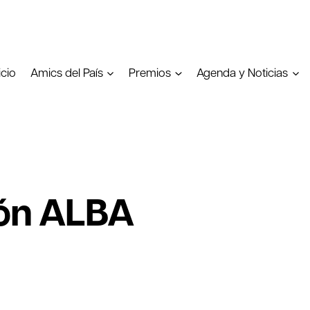
icio
Amics del País
Premios
Agenda y Noticias
trón ALBA