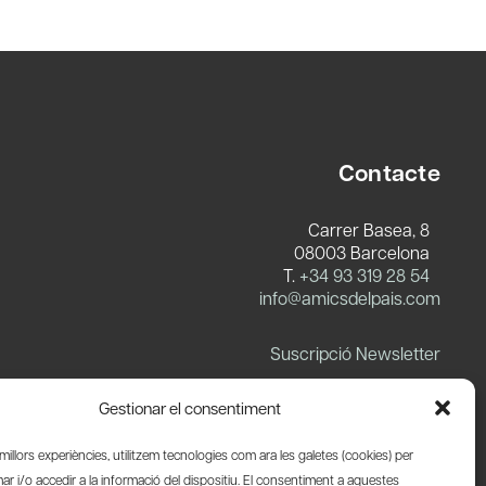
Contacte
Carrer Basea, 8
08003 Barcelona
T.
+34 93 319 28 54
info@amicsdelpais.com
Suscripció Newsletter
LinkedIn
YouTube
X
Blues
Gestionar el consentiment
s millors experiències, utilitzem tecnologies com ara les galetes (cookies) per
 i/o accedir a la informació del dispositiu. El consentiment a aquestes