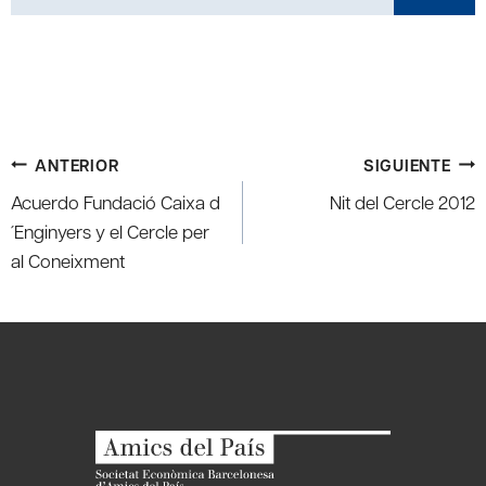
Navegación
ANTERIOR
SIGUIENTE
de
Acuerdo Fundació Caixa d
Nit del Cercle 2012
entradas
´Enginyers y el Cercle per
al Coneixment