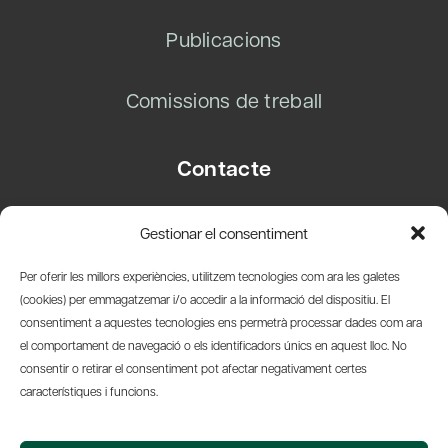
Publicacions
Comissions de treball
Contacte
Carrer Basea, 8
Gestionar el consentiment
08003 Barcelona
T.
+34 93 319 28 54
Per oferir les millors experiències, utilitzem tecnologies com ara les galetes
info@amicsdelpais.com
(cookies) per emmagatzemar i/o accedir a la informació del dispositiu. El
consentiment a aquestes tecnologies ens permetrà processar dades com ara
Suscripció Newsletter
el comportament de navegació o els identificadors únics en aquest lloc. No
consentir o retirar el consentiment pot afectar negativament certes
LinkedIn
YouTub
X
Bl
característiques i funcions.
© 2026 Societat Econòmica Barcelonesa d'Amics del País