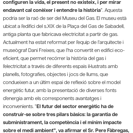
configuren la vida, el present no existeix, i per mirar
endavant cal conèixer i entendre la història
”. Aquesta
podria ser la raó de ser del Museu del Gas. El museu està
ubicat a l’edifici del s.XIX de la Plaça del Gas de Sabadell,
antiga planta que fabricava electricitat a partir de gas.
Actualment ha estat reformat per l’equip de l’arquitecte i
museògraf Dani Freixes, que l’ha convertit en edifici eco-
eficient, que permet recórrer la història del gas i
l’electricitat a través de diferents espais il•lustrats amb
planells, fotografies, objectes i jocs de llums, que
condueixen a un últim espai de reflexió sobre el model
energètic futur, amb la presentació de diverses fonts
d’energia amb els corresponents avantatges i
inconvenients. “
El futur del sector energètic ha de
construir-se sobre tres pilars bàsics: la garantia de
subministrament, la competència i el mínim impacte
sobre el medi ambient”, va afirmar el Sr. Pere Fàbregas,