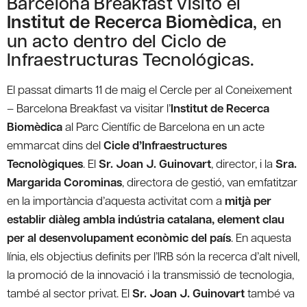
Barcelona Breakfast visitó el
Institut de Recerca Biomèdica
, en
un acto dentro del Ciclo de
Infraestructuras Tecnológicas.
El passat dimarts 11 de maig el Cercle per al Coneixement
– Barcelona Breakfast va visitar l’
Institut de Recerca
Biomèdica
al Parc Científic de Barcelona en un acte
emmarcat dins del
Cicle d’Infraestructures
Tecnològiques
. El
Sr. Joan J. Guinovart
, director, i la
Sra.
Margarida Corominas
, directora de gestió, van emfatitzar
en la importància d’aquesta activitat com a
mitjà per
establir diàleg ambla indústria catalana, element clau
per al desenvolupament econòmic del país
. En aquesta
línia, els objectius definits per l’IRB són la recerca d’alt nivell,
la promoció de la innovació i la transmissió de tecnologia,
també al sector privat. El
Sr. Joan J. Guinovart
també va