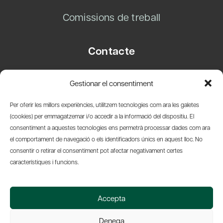
Comissions de treball
Contacte
Carrer Basea, 8
Gestionar el consentiment
08003 Barcelona
T.
+34 93 319 28 54
Per oferir les millors experiències, utilitzem tecnologies com ara les galetes
info@amicsdelpais.com
(cookies) per emmagatzemar i/o accedir a la informació del dispositiu. El
consentiment a aquestes tecnologies ens permetrà processar dades com ara
Suscripció Newsletter
el comportament de navegació o els identificadors únics en aquest lloc. No
consentir o retirar el consentiment pot afectar negativament certes
LinkedIn
YouTub
X
Bl
característiques i funcions.
© 2026 Societat Econòmica Barcelonesa d'Amics del País
Accepta
Política de Privacidad y Avís Legal
Política de Cookies
Denega