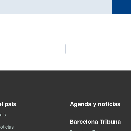
l país
Agenda y noticias
aís
Barcelona Tribuna
oticias