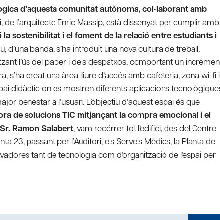
ològica d’aquesta comunitat autònoma, col•laborant amb
ici, de l’arquitecte Enric Massip, està dissenyat per cumplir amb
i la sostenibilitat i el foment de la relació entre estudiants i
u, d’una banda, s’ha introduït una nova cultura de treball,
imitzant l’ús del paper i dels despatxos, comportant un incremen
tra, s’ha creat una àrea lliure d’accés amb cafeteria, zona wi-fi i
spai didàctic on es mostren diferents aplicacions tecnològique
major benestar a l’usuari. L’objectiu d’aquest espai és que
ra de solucions TIC mitjançant la compra emocional i el
Sr. Ramon Salabert
, vam recórrer tot l’edifici, des del Centre
anta 23, passant per l’Auditori, els Serveis Mèdics, la Planta de
ovadores tant de tecnologia com d’organització de l’espai per