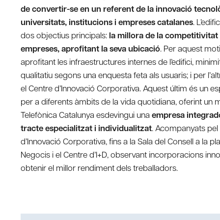
de convertir-se en un referent de la innovació tecn
universitats, institucions i empreses catalanes
. L’edif
dos objectius principals:
la millora de la competitivitat 
empreses, aprofitant la seva ubicació
. Per aquest moti
aprofitant les infraestructures internes de l’edifici, min
qualitatiu segons una enquesta feta als usuaris; i per l’al
el Centre d’Innovació Corporativa. Aquest últim és un e
per a diferents àmbits de la vida quotidiana, oferint un 
Telefònica Catalunya esdevingui una
empresa integrado
tracte especialitzat i individualitzat
. Acompanyats pel
d’Innovació Corporativa, fins a la Sala del Consell a la pl
Negocis i el Centre d’I+D, observant incorporacions inn
obtenir el millor rendiment dels treballadors.