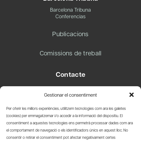
Barcelona Tribuna
Conferencias
Publicacions
Comissions de treball
Contacte
Carrer Basea, 8
Gestionar el consentiment
08003 Barcelona
T.
+34 93 319 28 54
Per oferir les millors experiències, utilitzem tecnologies com ara les galetes
info@amicsdelpais.com
(cookies) per emmagatzemar i/o accedir a la informació del dispositiu. El
consentiment a aquestes tecnologies ens permetrà processar dades com ara
Suscripció Newsletter
el comportament de navegació o els identificadors únics en aquest lloc. No
consentir o retirar el consentiment pot afectar negativament certes