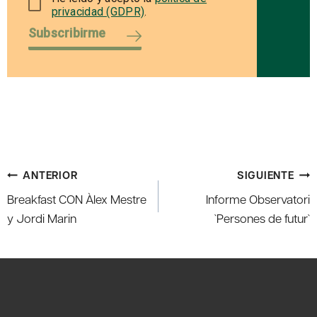
privacidad (GDPR)
.
Subscribirme
Navegación
ANTERIOR
SIGUIENTE
de
Breakfast CON Àlex Mestre
Informe Observatori
entradas
y Jordi Marin
`Persones de futur`