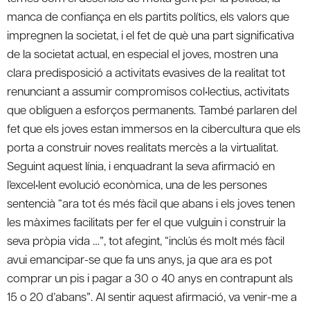
manca de confiança en els partits polítics, els valors que
impregnen la societat, i el fet de què una part significativa
de la societat actual, en especial el joves, mostren una
clara predisposició a activitats evasives de la realitat tot
renunciant a assumir compromisos col•lectius, activitats
que obliguen a esforços permanents. També parlaren del
fet que els joves estan immersos en la cibercultura que els
porta a construir noves realitats mercès a la virtualitat.
Seguint aquest línia, i enquadrant la seva afirmació en
l’excel•lent evolució econòmica, una de les persones
sentencià “ara tot és més fàcil que abans i els joves tenen
les màximes facilitats per fer el que vulguin i construir la
seva pròpia vida …”, tot afegint, “inclús és molt més fàcil
avui emancipar-se que fa uns anys, ja que ara es pot
comprar un pis i pagar a 30 o 40 anys en contrapunt als
15 o 20 d’abans”. Al sentir aquest afirmació, va venir-me a