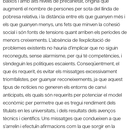
baixos i amb alts nivells de precarietat, origina que
augmenti el nombre de persones per sota del llinda de
pobresa relativa, i la distància entre els que guanyen més i
els que guanyen menys, uns fets que minven la cohesió
social i són fonts de tensions quant arriben els períodes de
menors creixements. L’absència de l’explicitació de
problemes existents no hauria d’implicar que no siguin
reconeguts, sense alarmisme, per qui té competències, i
s’endeguin les politiques escaients. Conseqüentment, el
que és requerit, és evitar els missatges excessivament
triomfalistes, per guanyar reconeixements, ja que aquest
tipus de notícies no generen els entorns de canvi
anticipats, els quals són requerits per potenciar el model
econòmic per permetre que es tregui rendiment dels
titulats en les universitats, i dels resultats dels avenços
tècnics i científics. Uns missatges que condueixen a que
s’arrelin i efectuïn afirmacions com la que sorgir en la