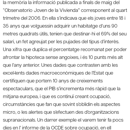
la memòria la informació publicada a finals de maig del
“Observatorio Joven de la Vivienda” corresponent al quart
trímetre del 2006. En ella s’indicava que els joves entre 18 i
35 anys que volguessin adquirir un habitatge d’uns 90
metres quadrats útils, tenien que destinar-hi el 69% del seu
salari, un fet agreujat per les pujades del tipus d’interès.
Una xifra que duplica el percentatge recomanat per poder
afrontar la hipoteca sense angoixes, i és 10 punts més alt
que l’any anterior. Unes dades que contrasten amb les
excel•lents dades macroeconòmiques de l’Estat que
certifiquen que portem 10 anys de creixements
espectaculars, que el PIB s’incrementa més ràpid que la
mitjana europea, i que es continuï creant ocupació,
circumstàncies que fan que sovint s’oblidin els aspectes
micro, o les alertes que s’efectuen des d’organitzacions
supranacionals. Un darrer exemple el varem tenir fa pocs
dies en l’ informe de la OCDE sobre ocupació, en ell