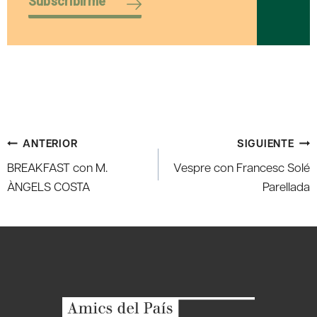
Subscribirme
Navegación
ANTERIOR
SIGUIENTE
de
BREAKFAST con M.
Vespre con Francesc Solé
entradas
ÀNGELS COSTA
Parellada