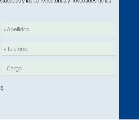
estacadas y las convocatorias y novedades de las
R)
.