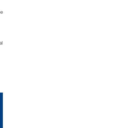
de
al