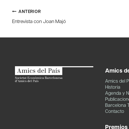
Navegación
ANTERIOR
Entrevista con Joan Majó
de
entradas
Amics de
Amics del P
Historia
Agenda y N
Publicacion
Barcelona 
Contacto
Premios