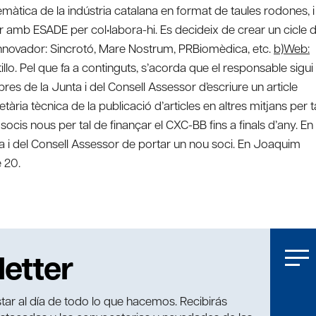
màtica de la indústria catalana en format de taules rodones, i
ar amb ESADE per col•labora-hi. Es decideix de crear un cicle 
 innovador: Sincrotó, Mare Nostrum, PRBiomèdica, etc.
b)Web:
llo. Pel que fa a continguts, s’acorda que el responsable sigui
 de la Junta i del Consell Assessor d’escriure un article
etària tècnica de la publicació d’articles en altres mitjans per t
cis nous per tal de finançar el CXC-BB fins a finals d’any. En
a i del Consell Assessor de portar un nou soci. En Joaquim
 20.
letter
tar al día de todo lo que hacemos. Recibirás