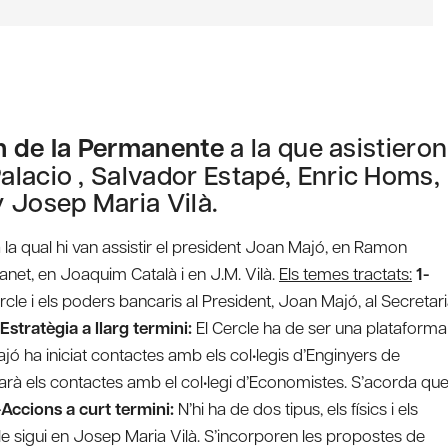
n de la Permanente
a la que asistieron
lacio , Salvador Estapé, Enric Homs,
 Josep Maria Vilà.
 la qual hi van assistir el president Joan Majó, en Ramon
lanet, en Joaquim Català i en J.M. Vilà.
Els temes tractats:
1-
cle i els poders bancaris al President, Joan Majó, al Secretar
Estratègia a llarg termini:
El Cercle ha de ser una plataforma
jó ha iniciat contactes amb els col•legis d’Enginyers de
iarà els contactes amb el col•legi d’Economistes. S’acorda qu
-Accions a curt termini:
N’hi ha de dos tipus, els físics i els
 sigui en Josep Maria Vilà. S’incorporen les propostes de