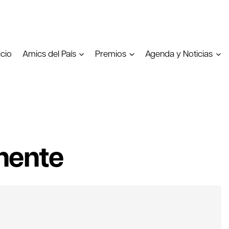
icio
Amics del País
Premios
Agenda y Noticias
nente