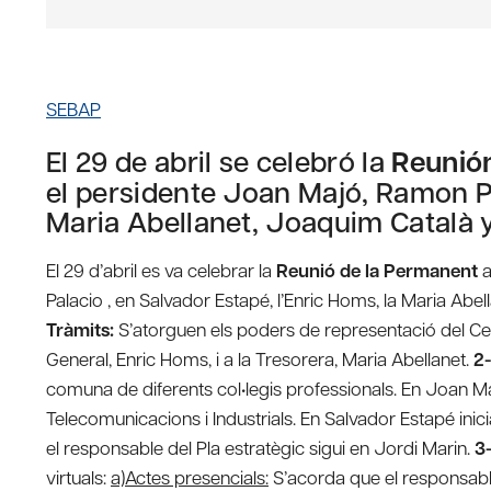
SEBAP
El 29 de abril se celebró la
Reunió
el persidente Joan Majó, Ramon Pa
Maria Abellanet, Joaquim Català y
El 29 d’abril es va celebrar la
Reunió de la Permanent
a
Palacio , en Salvador Estapé, l’Enric Homs, la Maria Abel
Tràmits:
S’atorguen els poders de representació del Cer
General, Enric Homs, i a la Tresorera, Maria Abellanet.
2-
comuna de diferents col•legis professionals. En Joan Ma
Telecomunicacions i Industrials. En Salvador Estapé inic
el responsable del Pla estratègic sigui en Jordi Marin.
3
virtuals:
a)Actes presencials:
S’acorda que el responsable