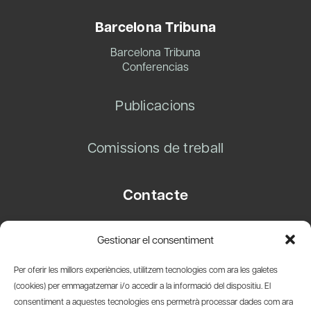
Barcelona Tribuna
Barcelona Tribuna
Conferencias
Publicacions
Comissions de treball
Contacte
Carrer Basea, 8
Gestionar el consentiment
08003 Barcelona
T.
+34 93 319 28 54
Per oferir les millors experiències, utilitzem tecnologies com ara les galetes
info@amicsdelpais.com
(cookies) per emmagatzemar i/o accedir a la informació del dispositiu. El
consentiment a aquestes tecnologies ens permetrà processar dades com ara
Suscripció Newsletter