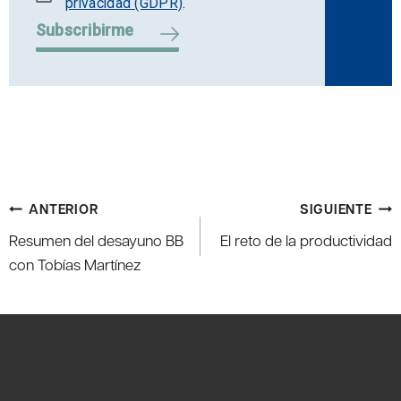
privacidad (GDPR)
.
Subscribirme
Navegación
ANTERIOR
SIGUIENTE
de
Resumen del desayuno BB
El reto de la productividad
entradas
con Tobías Martínez