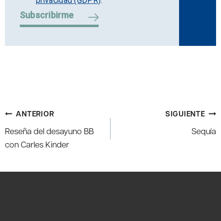
privacidad (GDPR)
.
Subscribirme
Navegación
ANTERIOR
SIGUIENTE
de
Reseña del desayuno BB
Sequía
entradas
con Carles Kinder