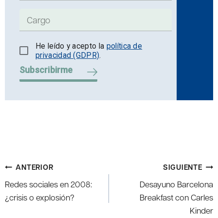
He leído y acepto la
política de
privacidad (GDPR)
.
Subscribirme
Navegación
ANTERIOR
SIGUIENTE
de
Redes sociales en 2008:
Desayuno Barcelona
entradas
¿crisis o explosión?
Breakfast con Carles
Kinder