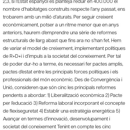
2,3, si l’Estat espanyol es planteja reduïr en 400.000 el
nombre d’habitatges construits respecte l’any passat, ens
trobarem amb un milió d’aturats. Per seguir creixent
econòmicament, potser a un ritme menor que en anys
anteriors, haurem d’emprendre una sèrie de reformes
estructurals de llarg abast que fins ara no s’han fet. Hem
de variar el model de creixement, implementant polítiques
de R+D+i i d’impuls a la societat del coneixement. Per tal
de poder dur-ho a terme, és necessari fer pactes amplis,
pactes d’estat entre les principals forces polítiques i els
professionals del món econòmic. Des de Convergència i
Unió, consideren que són cinc les principals reformes
pendents a abordar: 1) Liberalització econòmica 2) Pacte
per l’educació 3) Reforma laboral incorporant el concepte
de flexiseguretat 4) Establir una estratègia energètica 5)
Avançar en termes d’innovació, desenvolupament i
societat del coneixement Tenint en compte les cinc