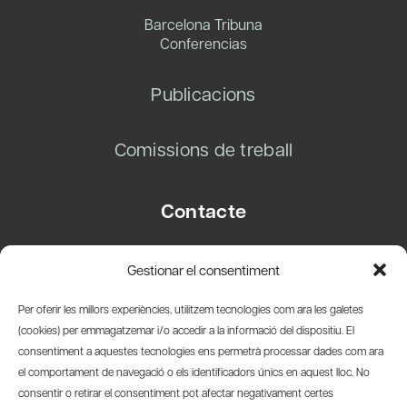
Barcelona Tribuna
Conferencias
Publicacions
Comissions de treball
Contacte
Carrer Basea, 8
Gestionar el consentiment
08003 Barcelona
T.
+34 93 319 28 54
Per oferir les millors experiències, utilitzem tecnologies com ara les galetes
info@amicsdelpais.com
(cookies) per emmagatzemar i/o accedir a la informació del dispositiu. El
consentiment a aquestes tecnologies ens permetrà processar dades com ara
Suscripció Newsletter
el comportament de navegació o els identificadors únics en aquest lloc. No
consentir o retirar el consentiment pot afectar negativament certes