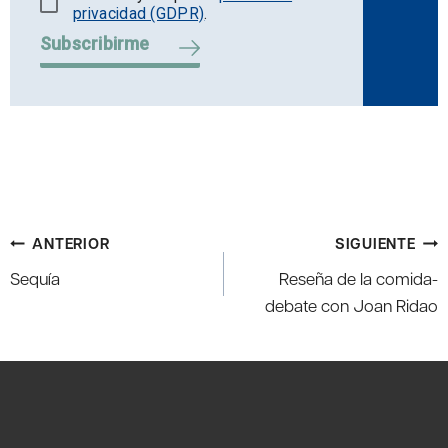
privacidad (GDPR)
.
Subscribirme
Navegación
ANTERIOR
SIGUIENTE
de
Sequía
Reseña de la comida-
entradas
debate con Joan Ridao