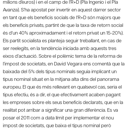
milions d’euros) i en el camp de l’R+D (Pla Ingenio i el Pla
Avanza). S’ha apostat per invertir en aquest darrer sector
en tant que els beneficis socials de l’R+D són majors que
els beneficis privats, partint de que la taxa de retorn social
és d’un 40% aproximadament i el retorn privat un 15-20%).
Els partit socialista es planteja seguir treballant, en cas de
ser reelegits, en la tendència iniciada amb aquests tres
eixos d’actuació. Sobre el polèmic tema de la reforma de
l’impost de societats, en David Vegara ens comentà que la
baixada del 5% dels tipus nominals seguia implicant un
tipus nominal situat en la mitjana alta dins del panorama
europeu. El que és més rellevant en qualsevol cas, seria el
tipus efectiu, és a dir, el que efectivament acaben pagant
les empreses sobre els seus beneficis declarats, que en la
realitat pot arribar a significar una gran diferència. Es va
posar el 2011 com a data límit per implementar el nou
impost de societats, que baixa el tipus nominal però