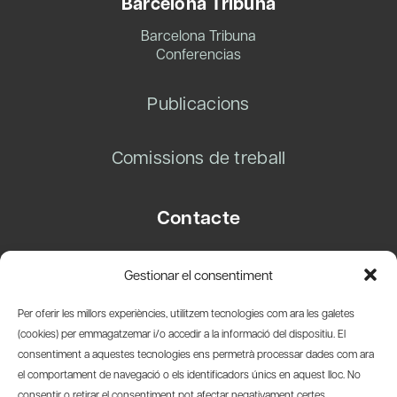
Barcelona Tribuna
Barcelona Tribuna
Conferencias
Publicacions
Comissions de treball
Contacte
Carrer Basea, 8
Gestionar el consentiment
08003 Barcelona
T.
+34 93 319 28 54
Per oferir les millors experiències, utilitzem tecnologies com ara les galetes
info@amicsdelpais.com
(cookies) per emmagatzemar i/o accedir a la informació del dispositiu. El
consentiment a aquestes tecnologies ens permetrà processar dades com ara
Suscripció Newsletter
el comportament de navegació o els identificadors únics en aquest lloc. No
consentir o retirar el consentiment pot afectar negativament certes