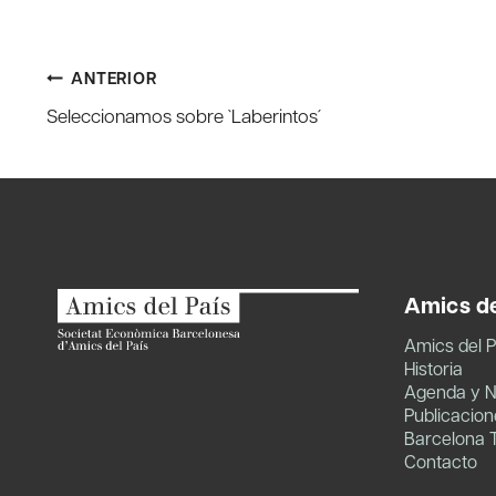
Navegación
ANTERIOR
Seleccionamos sobre `Laberintos´
de
entradas
Amics de
Amics del P
Historia
Agenda y N
Publicacion
Barcelona 
Contacto