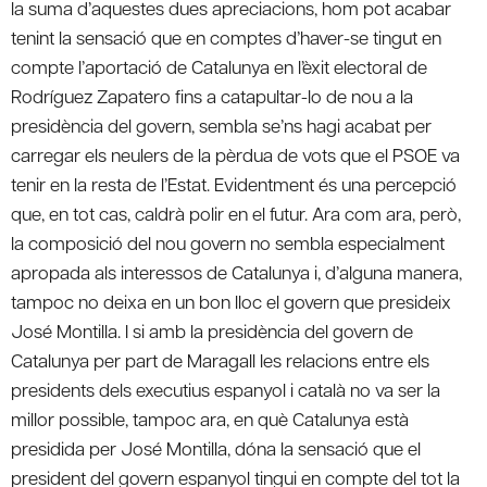
la suma d’aquestes dues apreciacions, hom pot acabar
tenint la sensació que en comptes d’haver-se tingut en
compte l’aportació de Catalunya en l’èxit electoral de
Rodríguez Zapatero fins a catapultar-lo de nou a la
presidència del govern, sembla se’ns hagi acabat per
carregar els neulers de la pèrdua de vots que el PSOE va
tenir en la resta de l’Estat. Evidentment és una percepció
que, en tot cas, caldrà polir en el futur. Ara com ara, però,
la composició del nou govern no sembla especialment
apropada als interessos de Catalunya i, d’alguna manera,
tampoc no deixa en un bon lloc el govern que presideix
José Montilla. I si amb la presidència del govern de
Catalunya per part de Maragall les relacions entre els
presidents dels executius espanyol i català no va ser la
millor possible, tampoc ara, en què Catalunya està
presidida per José Montilla, dóna la sensació que el
president del govern espanyol tingui en compte del tot la