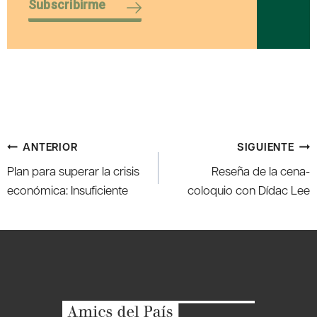
Subscribirme
Navegación
ANTERIOR
SIGUIENTE
de
Plan para superar la crisis
Reseña de la cena-
entradas
económica: Insuficiente
coloquio con Dídac Lee