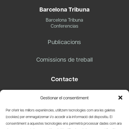
Barcelona Tribuna
Barcelona Tribuna
Conferencias
Publicacions
Comissions de treball
Contacte
Carrer Basea, 8
Gestionar el consentiment
08003 Barcelona
T.
+34 93 319 28 54
Per oferir les millors experiències, utilitzem tecnologies com ara les galetes
info@amicsdelpais.com
(cookies) per emmagatzemar i/o accedir a la informació del dispositiu. El
consentiment a aquestes tecnologies ens permetrà processar dades com ara
Suscripció Newsletter