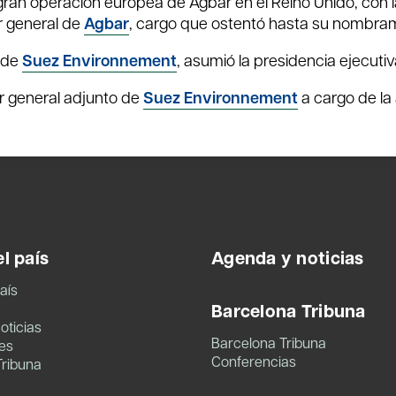
 gran operación europea de Agbar en el Reino Unido, con
r general de
Agbar
, cargo que ostentó hasta su nombra
e de
Suez Environnement
, asumió la presidencia ejecutiv
r general adjunto de
Suez Environnement
a cargo de la
l país
Agenda y noticias
aís
Barcelona Tribuna
oticias
Barcelona Tribuna
es
Conferencias
Tribuna