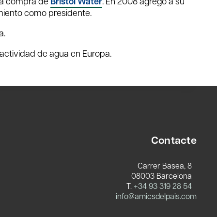
 la compra de
Bristol Water
. En 2008 agregó a su
miento como presidente.
a.
 actividad de agua en Europa.
Contacte
Carrer Basea, 8
08003 Barcelona
T.
+34 93 319 28 54
info@amicsdelpais.com