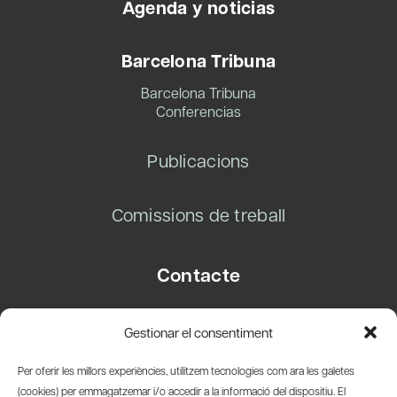
Agenda y noticias
Barcelona Tribuna
Barcelona Tribuna
Conferencias
Publicacions
Comissions de treball
Contacte
Carrer Basea, 8
Gestionar el consentiment
08003 Barcelona
T.
+34 93 319 28 54
Per oferir les millors experiències, utilitzem tecnologies com ara les galetes
info@amicsdelpais.com
(cookies) per emmagatzemar i/o accedir a la informació del dispositiu. El