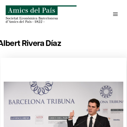
Saltar
al
contenido
Albert Rivera Díaz