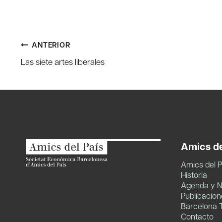
Navegación
ANTERIOR
Las siete artes liberales
de
entradas
Amics de
Amics del P
Historia
Agenda y N
Publicacion
Barcelona 
Contacto