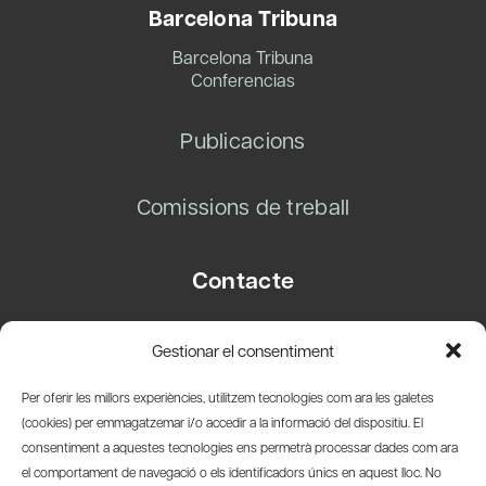
Barcelona Tribuna
Barcelona Tribuna
Conferencias
Publicacions
Comissions de treball
Contacte
Carrer Basea, 8
Gestionar el consentiment
08003 Barcelona
T.
+34 93 319 28 54
Per oferir les millors experiències, utilitzem tecnologies com ara les galetes
info@amicsdelpais.com
(cookies) per emmagatzemar i/o accedir a la informació del dispositiu. El
consentiment a aquestes tecnologies ens permetrà processar dades com ara
Suscripció Newsletter
el comportament de navegació o els identificadors únics en aquest lloc. No