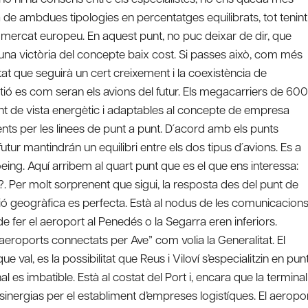
de ambdues tipologies en percentatges equilibrats, tot tenint
 mercat europeu. En aquest punt, no puc deixar de dir, que
 una victòria del concepte baix cost. Si passes això, com més
t que seguirà un cert creixement i la coexistència de
tió es com seran els avions del futur. Els megacarriers de 600
nt de vista energètic i adaptables al concepte de empresa
ients per les linees de punt a punt. D´acord amb els punts
futur mantindrán un equilibri entre els dos tipus d´avions. Es a
 Boeing. Aquí arribem al quart punt que es el que ens interessa:
 Per molt sorprenent que sigui, la resposta des del punt de
uació geogràfica es perfecta. Està al nodus de les comunicacion
e fer el aeroport al Penedés o la Segarra eren inferiors.
eroports connectats per Ave” com volia la Generalitat. El
 val, es la possibilitat que Reus i Viloví s’especialitzin en pun
nal es imbatible. Està al costat del Port i, encara que la terminal
 sinergias per el establiment d’empreses logistíques. El aeropo