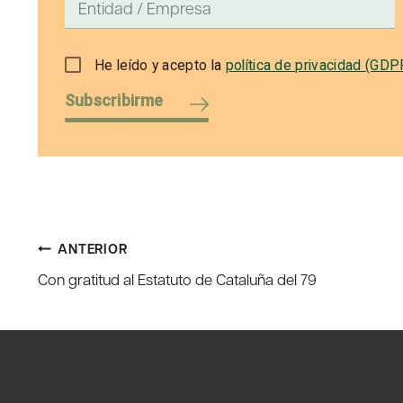
He leído y acepto la
política de privacidad (GDP
Subscribirme
Navegación
ANTERIOR
Con gratitud al Estatuto de Cataluña del 79
de
entradas