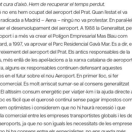
gut cura d’això. Hem de recuperar el temps perdut.
ó no ens hem ocupat del aeroport del Prat. Quan l’estat el va
radicada a Madrid – Aena – ningú no va protestar. En paral•le
er el desenvolupament del aeroport. A 1988 la Generalitat, pe
eroport i a més va crear el Polígon Empresarial Mas Blau com
ard, a 1997, va aprovar el Parc Residencial Gavà Mar. Es a dir, e
creixement del aeroport del Prat. Els antics responsables de la
, més enllà de les apel•lacions a la xarxa catalana de aeropor
 ara, alguns ex responsables continuen defensant aquestes
 en el futur sobre el nou Aeroport. En primer lloc, si fer
 comercial. Es molt arriscat sumar-se al consens generalitzat
El altíssim consum energètic per viatjer-km i la ajuda directe 
ampoc es fàcil que el querosè continuí sense pagar impostos co
iguem optimistes i considerem que no hi haurà recessió i que
la comercial entre les empreses transportistes globals i les d
s aeroports, ja que no son iguals les necessitats de les empres
 no hi ha consens entre els especialistes, no ens queda més