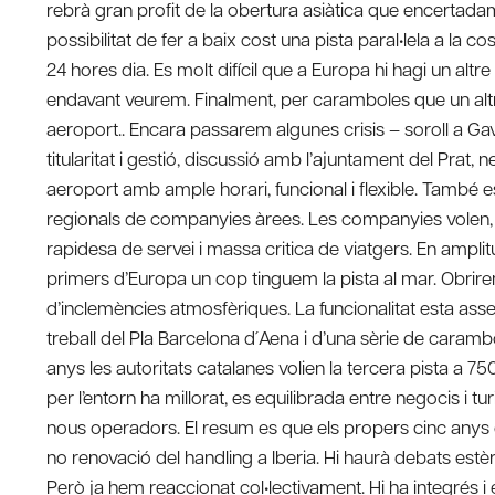
rebrà gran profit de la obertura asiàtica que encertadame
possibilitat de fer a baix cost una pista paral•lela a la 
24 hores dia. Es molt difícil que a Europa hi hagi un a
endavant veurem. Finalment, per caramboles que un altre 
aeroport.. Encara passarem algunes crisis – soroll a Gav
titularitat i gestió, discussió amb l’ajuntament del Prat, 
aeroport amb ample horari, funcional i flexible. També e
regionals de companyies àrees. Les companyies volen, pe
rapidesa de servei i massa critica de viatgers. En amplitu
primers d’Europa un cop tinguem la pista al mar. Obrire
d’inclemències atmosfèriques. La funcionalitat esta ass
treball del Pla Barcelona d´Aena i d’una sèrie de cara
anys les autoritats catalanes volien la tercera pista a 
per l’entorn ha millorat, es equilibrada entre negocis i 
nous operadors. El resum es que els propers cinc anys 
no renovació del handling a Iberia. Hi haurà debats estèr
Però ja hem reaccionat col•lectivament. Hi ha integrés i el