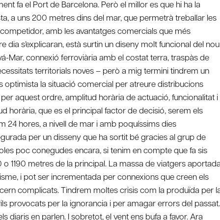
nt fa el Port de Barcelona. Però el millor es que hi ha la
costa, a uns 200 metres dins del mar, que permetrà treballar les
ltre competidor, amb les avantatges comercials que més
dia s’explicaran, està surtin un diseny molt funcional del nou
á-Mar, connexió ferroviària amb el costat terra, traspàs de
necessitats territorials noves – però a mig termini tindrem un
s optimista la situació comercial per atreure distribucions
r aquest ordre, amplitud horària de actuació, funcionalitat i
d horària, que es el principal factor de decisió, serem els
m 24 hores, a nivell de mar i amb poquíssims dies
egurada per un disseny que ha sortit bé gracies al grup de
mboles poc conegudes encara, si tenim en compte que fa sis
750 o 1190 metres de la principal. La massa de viatgers aportad
turisme, i pot ser incrementada per connexions que creen els
cern complicats. Tindrem moltes crisis com la produïda per l
ils provocats per la ignorancia i per amagar errors del passat.
s diaris en parlen. I sobretot, el vent ens bufa a favor. Ara