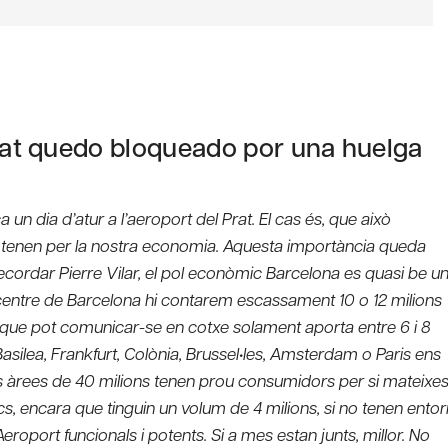
Prat quedo bloqueado por una huelga
un dia d’atur a l’aeroport del Prat. El cas és, que això
t, tenen per la nostra economia. Aquesta importància queda
ecordar Pierre Vilar, el pol econòmic Barcelona es quasi be u
l centre de Barcelona hi contarem escassament 10 o 12 milions
n que pot comunicar-se en cotxe solament aporta entre 6 i 8
asilea, Frankfurt, Colònia, Brussel•les, Amsterdam o Paris ens
les àrees de 40 milions tenen prou consumidors per si mateixes
, encara que tinguin un volum de 4 milions, si no tenen entor
Aeroport funcionals i potents. Si a mes estan junts, millor. No