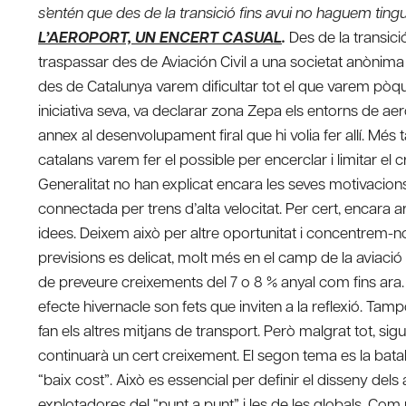
s’entén que des de la transició fins avui no haguem tin
L’AEROPORT, UN ENCERT CASUAL
.
Des de la transici
traspassar des de Aviación Civil a una societat anònima 
des de Catalunya varem dificultar tot el que varem pòqu
iniciativa seva, va declarar zona Zepa els entorns de a
annex al desenvolupament firal que hi volia fer allí. Més t
catalans varem fer el possible per encerclar i limitar el 
Generalitat no han explicat encara les seves motivacions
connectada per trens d’alta velocitat. Per cert, encara
idees. Deixem això per altre oportunitat i concentrem-nos
previsions es delicat, molt més en el camp de la aviació
de preveure creixements del 7 o 8 % anyal com fins ara. 
efecte hivernacle son fets que inviten a la reflexió. T
fan els altres mitjans de transport. Però malgrat tot, s
continuarà un cert creixement. El segon tema es la batal
“baix cost”. Això es essencial per definir el disseny del
explotadores del “punt a punt” i les de les globals. Com