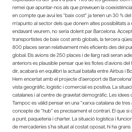
remei que apuntar-nos als que preveuen la coexistència 
en compte que avui les “baix cost” ja tenen un 30 % del
m’apunto al sector dels que donem altes possibilitats a
endavant veurem, no seria dolent par Barcelona. Accepta
transportistes de baix cost amb globals, la tercera qües
800 places seran relativament més eficients des del pu
global. Els avions de 250 places i de llarg radi seran ad
anteriors es plausible pensar que les flotes d´avions del 
dir, acabarà en equilibri la actual batalla entre Airbus i
Hem encertat amb el projecte d’aeroport de Barcelona?.
vista geogràfic, logístic i comercial es positiva. La sit
catalanes i al centre de gravetat demogràfic. Les idees d
Tampoc es vàlid pensar en una “xarxa catalana de tres a
concepte de “hub” es precisament el contrari. El que si que
a punt, paqueteria i charter. La situació logística i funcio
de mercaderies s´ha situat al costat oposat, hi ha grans