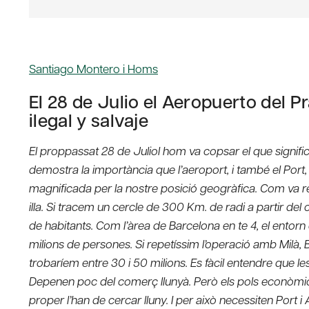
Santiago Montero i Homs
El 28 de Julio el Aeropuerto del 
ilegal y salvaje
El proppassat 28 de Juliol hom va copsar el que significa 
demostra la importància que l’aeroport, i també el Por
magnificada per la nostre posició geogràfica. Com va r
illa. Si tracem un cercle de 300 Km. de radi a partir de
de habitants. Com l’àrea de Barcelona en te 4, el entor
milions de persones. Si repetíssim l’operació amb Milà, B
trobaríem entre 30 i 50 milions. Es fàcil entendre que 
Depenen poc del comerç llunyà. Però els pols econòmics
proper l’han de cercar lluny. I per això necessiten Port i 