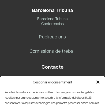
Barcelona Tribuna
Barcelona Tribuna
Conferencias
Publicacions
Comissions de treball
Contacte
Carrer Basea, 8
Gestionar el consentiment
08003 Barcelona
T.
+34 93 319 28 54
Per oferir les millors experiències, utilitzem tecnologies com ara les galetes
info@amicsdelpais.com
(cookies) per emmagatzemar i/o accedir a la informació del dispositiu. El
consentiment a aquestes tecnologies ens permetrà processar dades com ara