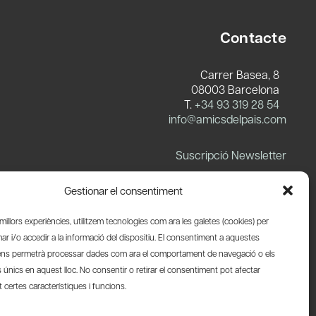
Contacte
Carrer Basea, 8
08003 Barcelona
T.
+34 93 319 28 54
info@amicsdelpais.com
Suscripció Newsletter
LinkedIn
YouTube
X
Blues
Gestionar el consentiment
s millors experiències, utilitzem tecnologies com ara les galetes (cookies) per
 i/o accedir a la informació del dispositiu. El consentiment a aquestes
ens permetrà processar dades com ara el comportament de navegació o els
s únics en aquest lloc. No consentir o retirar el consentiment pot afectar
certes característiques i funcions.
Web by Ideamatic