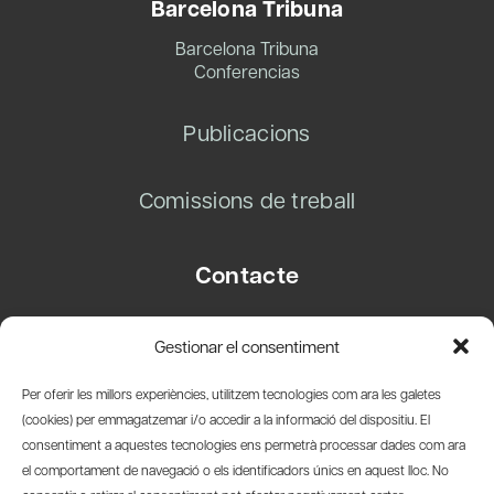
Barcelona Tribuna
Barcelona Tribuna
Conferencias
Publicacions
Comissions de treball
Contacte
Carrer Basea, 8
Gestionar el consentiment
08003 Barcelona
T.
+34 93 319 28 54
Per oferir les millors experiències, utilitzem tecnologies com ara les galetes
info@amicsdelpais.com
(cookies) per emmagatzemar i/o accedir a la informació del dispositiu. El
consentiment a aquestes tecnologies ens permetrà processar dades com ara
Suscripció Newsletter
el comportament de navegació o els identificadors únics en aquest lloc. No