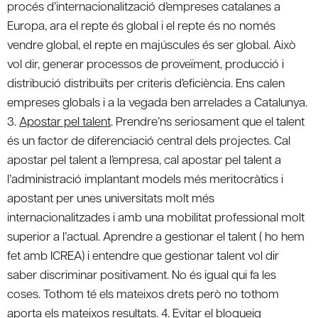
procés d’internacionalització d’empreses catalanes a
Europa, ara el repte és global i el repte és no només
vendre global, el repte en majúscules és ser global. Això
vol dir, generar processos de proveïment, producció i
distribució distribuïts per criteris d’eficiència. Ens calen
empreses globals i a la vegada ben arrelades a Catalunya.
3.
Apostar pel talent
. Prendre’ns seriosament que el talent
és un factor de diferenciació central dels projectes. Cal
apostar pel talent a l’empresa, cal apostar pel talent a
l’administració implantant models més meritocràtics i
apostant per unes universitats molt més
internacionalitzades i amb una mobilitat professional molt
superior a l’actual. Aprendre a gestionar el talent ( ho hem
fet amb ICREA) i entendre que gestionar talent vol dir
saber discriminar positivament. No és igual qui fa les
coses. Tothom té els mateixos drets però no tothom
aporta els mateixos resultats. 4.
Evitar el bloqueig