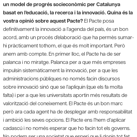
un model de progrés socieconòmic per Catalunya
basat en l’educació, la recerca i la innovació. Quina és la
vostra opinió sobre aquest Pacte?
El Pacte posa
definitivament la innovació a l’agenda del país, és un bon
acord, amb un procés d’elaboració que ha permès sumar-
hi pràcticament tothom, el que és molt important. Però
anem amb compte. En primer lloc, el Pacte ha de ser
palanca i no miratge. Palanca per a que més empreses
impulsin sistemàticament la innovació, per a que les
administracions públiques no només facin discursos
sobre innovació sinó que se l’apliquin (que els fa molta
falta) i per a que les universitats aportin més resultats de
valorització del coneixement. El Pacte és un bon marc
però ara cada agent ha de desplegar amb responsabilitat
i ambició les seves opcions. El Pacte ens l’hem d’aplicar
cadascú i no només esperar que ho facin tot els governs.
No podem ser una societat que esperi que li donin tot fet,