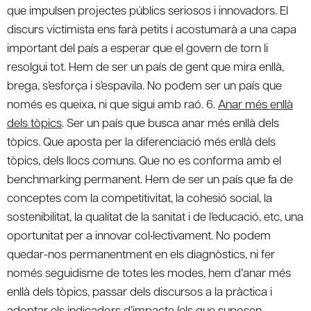
que impulsen projectes públics seriosos i innovadors. El
discurs victimista ens farà petits i acostumarà a una capa
important del país a esperar que el govern de torn li
resolgui tot. Hem de ser un país de gent que mira enllà,
brega, s’esforça i s’espavila. No podem ser un país que
només es queixa, ni que sigui amb raó. 6.
Anar més enllà
dels tòpics
. Ser un país que busca anar més enllà dels
tòpics. Que aposta per la diferenciació més enllà dels
tòpics, dels llocs comuns. Que no es conforma amb el
benchmarking permanent. Hem de ser un país que fa de
conceptes com la competitivitat, la cohesió social, la
sostenibilitat, la qualitat de la sanitat i de l’educació, etc, una
oportunitat per a innovar col•lectivament. No podem
quedar-nos permanentment en els diagnòstics, ni fer
només seguidisme de totes les modes, hem d’anar més
enllà dels tòpics, passar dels discursos a la pràctica i
adoptar els indicadors d’impacte (els que suposen