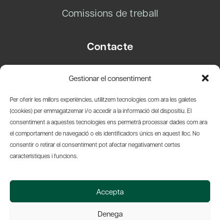
Comissions de treball
Contacte
Carrer Basea, 8
Gestionar el consentiment
08003 Barcelona
T.
+34 93 319 28 54
Per oferir les millors experiències, utilitzem tecnologies com ara les galetes
info@amicsdelpais.com
(cookies) per emmagatzemar i/o accedir a la informació del dispositiu. El
consentiment a aquestes tecnologies ens permetrà processar dades com ara
Suscripció Newsletter
el comportament de navegació o els identificadors únics en aquest lloc. No
consentir o retirar el consentiment pot afectar negativament certes
LinkedIn
YouTub
X
Bl
característiques i funcions.
© 2026 Societat Econòmica Barcelonesa d'Amics del País
Accepta
Política de Privacidad y Avís Legal
Política de Cookies
Denega
Web by Ideamatic