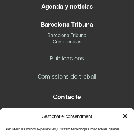
Agenda y noticias
Barcelona Tribuna
Barcelona Tribuna
Conferencias
Publicacions
Comissions de treball
Contacte
Carrer Basea, 8
Gestionar el consentiment
08003 Barcelona
T.
+34 93 319 28 54
Per oferir les millors experiències, utilitzem tecnologies com ara les galetes
info@amicsdelpais.com