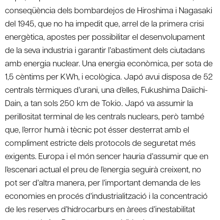
conseqüència dels bombardejos de Hiroshima i Nagasaki
del 1945, que no ha impedit que, arrel de la primera crisi
energètica, apostes per possibilitar el desenvolupament
de la seva industria i garantir l’abastiment dels ciutadans
amb energia nuclear. Una energia econòmica, per sota de
1,5 cèntims per KWh, i ecològica. Japó avui disposa de 52
centrals tèrmiques d’urani, una d’elles, Fukushima Daiichi-
Dain, a tan sols 250 km de Tokio. Japó va assumir la
perillositat terminal de les centrals nuclears, però també
que, l’error humà i tècnic pot ésser desterrat amb el
compliment estricte dels protocols de seguretat més
exigents. Europa i el món sencer hauria d’assumir que en
l’escenari actual el preu de l’energia seguirà creixent, no
pot ser d’altra manera, per l’important demanda de les
economies en procés d’industrialització i la concentració
de les reserves d’hidrocarburs en àrees d’inestabilitat