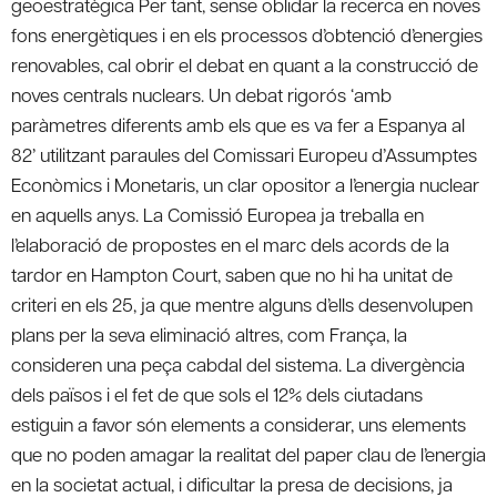
geoestratègica Per tant, sense oblidar la recerca en noves
fons energètiques i en els processos d’obtenció d’energies
renovables, cal obrir el debat en quant a la construcció de
noves centrals nuclears. Un debat rigorós ‘amb
paràmetres diferents amb els que es va fer a Espanya al
82’ utilitzant paraules del Comissari Europeu d’Assumptes
Econòmics i Monetaris, un clar opositor a l’energia nuclear
en aquells anys. La Comissió Europea ja treballa en
l’elaboració de propostes en el marc dels acords de la
tardor en Hampton Court, saben que no hi ha unitat de
criteri en els 25, ja que mentre alguns d’ells desenvolupen
plans per la seva eliminació altres, com França, la
consideren una peça cabdal del sistema. La divergència
dels països i el fet de que sols el 12% dels ciutadans
estiguin a favor són elements a considerar, uns elements
que no poden amagar la realitat del paper clau de l’energia
en la societat actual, i dificultar la presa de decisions, ja