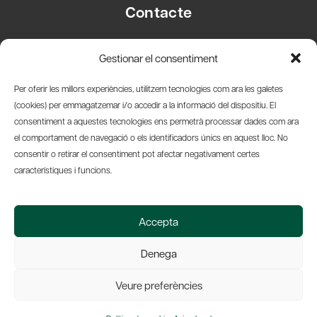
Contacte
Carrer Basea, 8
Gestionar el consentiment
08003 Barcelona
T.
+34 93 319 28 54
Per oferir les millors experiències, utilitzem tecnologies com ara les galetes
info@amicsdelpais.com
(cookies) per emmagatzemar i/o accedir a la informació del dispositiu. El
consentiment a aquestes tecnologies ens permetrà processar dades com ara
Suscripció Newsletter
el comportament de navegació o els identificadors únics en aquest lloc. No
consentir o retirar el consentiment pot afectar negativament certes
LinkedIn
YouTub
X
Bl
característiques i funcions.
© 2026 Societat Econòmica Barcelonesa d'Amics del País
Accepta
Política de Privacidad y Avís Legal
Política de Cookies
Denega
Web by Ideamatic
Veure preferències