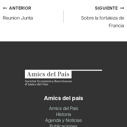
Navegación
ANTERIOR
SIGUIENTE
de
Reunion Junta
Sobre la fortaleza de
entradas
Francia
Amics del país
Amics del País
Historia
Agenda y Noticias
Publicaciones