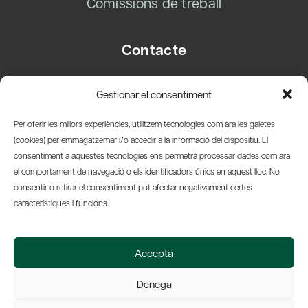
Comissions de treball
Contacte
Carrer Basea, 8
Gestionar el consentiment
08003 Barcelona
T.
+34 93 319 28 54
Per oferir les millors experiències, utilitzem tecnologies com ara les galetes
info@amicsdelpais.com
(cookies) per emmagatzemar i/o accedir a la informació del dispositiu. El
consentiment a aquestes tecnologies ens permetrà processar dades com ara
Suscripció Newsletter
el comportament de navegació o els identificadors únics en aquest lloc. No
consentir o retirar el consentiment pot afectar negativament certes
LinkedIn
YouTub
X
Bl
característiques i funcions.
© 2026 Societat Econòmica Barcelonesa d'Amics del País
Accepta
Política de Privacidad y Avís Legal
Política de Cookies
Denega
Web by Ideamatic