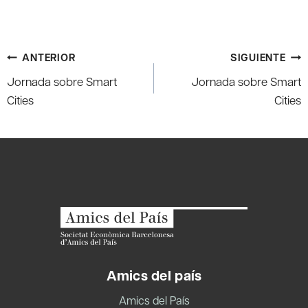
Navegación
ANTERIOR
SIGUIENTE
de
Jornada sobre Smart
Jornada sobre Smart
entradas
Cities
Cities
Amics del país
Amics del País