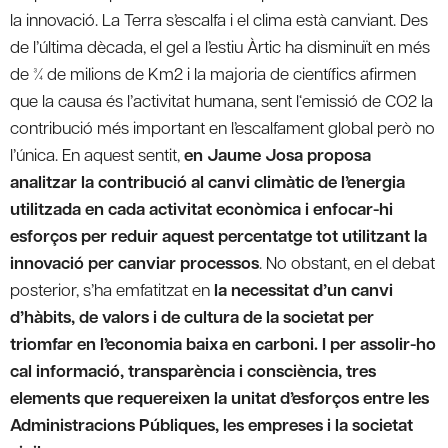
la innovació. La Terra s’escalfa i el clima està canviant. Des
de l’última dècada, el gel a l’estiu Àrtic ha disminuït en més
de ¾ de milions de Km2 i la majoria de científics afirmen
que la causa és l’activitat humana, sent l‘emissió de CO2 la
contribució més important en l’escalfament global però no
l’única. En aquest sentit,
en Jaume Josa proposa
analitzar la contribució al canvi climàtic de l’energia
utilitzada en cada activitat econòmica i enfocar-hi
esforços per reduir aquest percentatge tot utilitzant la
innovació per canviar processos
. No obstant, en el debat
posterior, s’ha emfatitzat en
la necessitat d’un canvi
d’hàbits, de valors i de cultura de la societat per
triomfar en l’economia baixa en carboni. I per assolir-ho
cal informació, transparència i consciència, tres
elements que requereixen la unitat d’esforços entre les
Administracions Públiques, les empreses i la societat