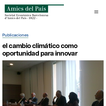
Saltar
al
contenido
Publicaciones
el cambio climático como
oportunidad para innovar