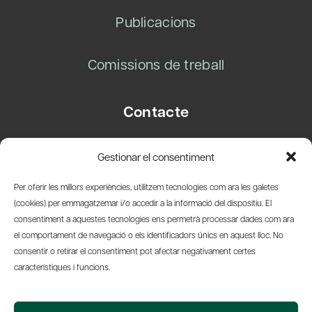
Publicacions
Comissions de treball
Contacte
Carrer Basea, 8
Gestionar el consentiment
08003 Barcelona
T.
+34 93 319 28 54
Per oferir les millors experiències, utilitzem tecnologies com ara les galetes
info@amicsdelpais.com
(cookies) per emmagatzemar i/o accedir a la informació del dispositiu. El
consentiment a aquestes tecnologies ens permetrà processar dades com ara
Suscripció Newsletter
el comportament de navegació o els identificadors únics en aquest lloc. No
consentir o retirar el consentiment pot afectar negativament certes
LinkedIn
YouTub
X
Bl
característiques i funcions.
© 2026 Societat Econòmica Barcelonesa d'Amics del País