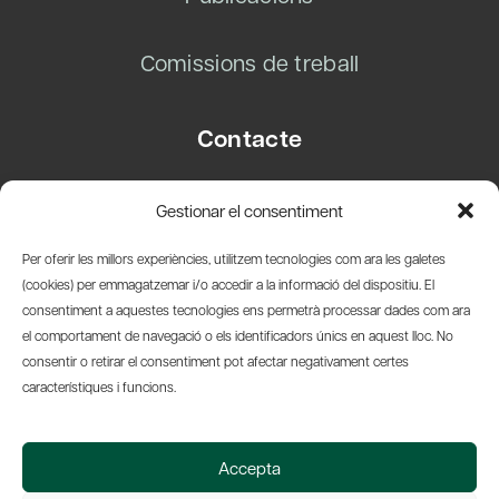
Comissions de treball
Contacte
Carrer Basea, 8
Gestionar el consentiment
08003 Barcelona
T.
+34 93 319 28 54
Per oferir les millors experiències, utilitzem tecnologies com ara les galetes
info@amicsdelpais.com
(cookies) per emmagatzemar i/o accedir a la informació del dispositiu. El
consentiment a aquestes tecnologies ens permetrà processar dades com ara
Suscripció Newsletter
el comportament de navegació o els identificadors únics en aquest lloc. No
consentir o retirar el consentiment pot afectar negativament certes
LinkedIn
YouTub
X
Bl
característiques i funcions.
© 2026 Societat Econòmica Barcelonesa d'Amics del País
Accepta