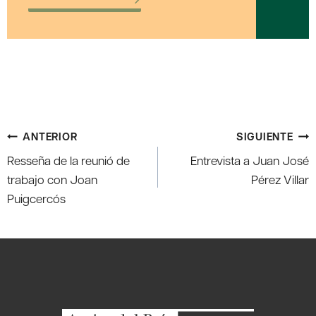
Navegación
ANTERIOR
SIGUIENTE
de
Resseña de la reunió de
Entrevista a Juan José
entradas
trabajo con Joan
Pérez Villar
Puigcercós