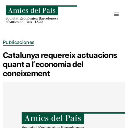
Saltar
al
contenido
Publicaciones
Catalunya requereix actuacions
quant a l´economia del
coneixement