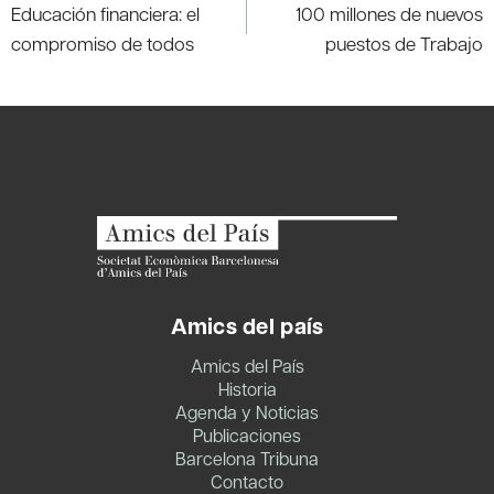
de
Educación financiera: el
100 millones de nuevos
entradas
compromiso de todos
puestos de Trabajo
Amics del país
Amics del País
Historia
Agenda y Noticias
Publicaciones
Barcelona Tribuna
Contacto