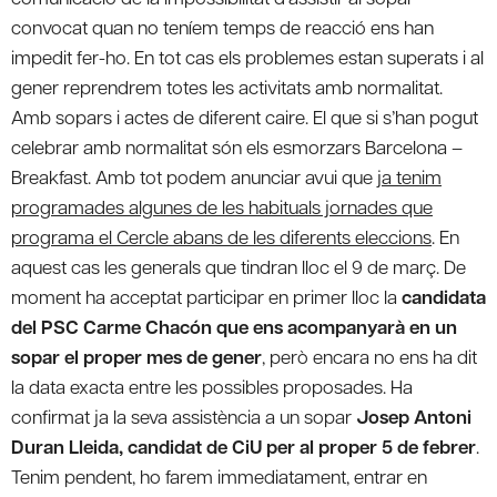
convocat quan no teníem temps de reacció ens han
impedit fer-ho. En tot cas els problemes estan superats i al
gener reprendrem totes les activitats amb normalitat.
Amb sopars i actes de diferent caire. El que si s’han pogut
celebrar amb normalitat són els esmorzars Barcelona –
Breakfast. Amb tot podem anunciar avui que
ja tenim
programades algunes de les habituals jornades que
programa el Cercle abans de les diferents eleccions
. En
aquest cas les generals que tindran lloc el 9 de març. De
moment ha acceptat participar en primer lloc la
candidata
del PSC Carme Chacón que ens acompanyarà en un
sopar el proper mes de gener
, però encara no ens ha dit
la data exacta entre les possibles proposades. Ha
confirmat ja la seva assistència a un sopar
Josep Antoni
Duran Lleida, candidat de CiU per al proper 5 de febrer
.
Tenim pendent, ho farem immediatament, entrar en