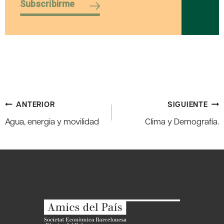
Subscribirme
Navegación
ANTERIOR
SIGUIENTE
de
Agua, energia y movilidad
Clima y Demografía.
entradas