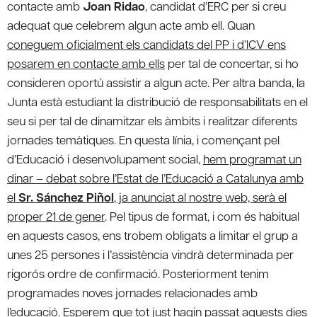
contacte amb
Joan Ridao
, candidat d’ERC per si creu
adequat que celebrem algun acte amb ell. Quan
coneguem oficialment els candidats del PP i d’ICV ens
posarem en contacte amb ells
per tal de concertar, si ho
consideren oportú assistir a algun acte. Per altra banda, la
Junta està estudiant la distribució de responsabilitats en el
seu si per tal de dinamitzar els àmbits i realitzar diferents
jornades temàtiques. En questa línia, i començant pel
d’Educació i desenvolupament social,
hem programat un
dinar – debat sobre l’Estat de l’Educació a Catalunya amb
el
Sr. Sánchez Piñol
, ja anunciat al nostre web, serà el
proper 21 de gener
. Pel tipus de format, i com és habitual
en aquests casos, ens trobem obligats a limitar el grup a
unes 25 persones i l’assistència vindrà determinada per
rigorós ordre de confirmació. Posteriorment tenim
programades noves jornades relacionades amb
l’educació. Esperem que tot just hagin passat aquests dies