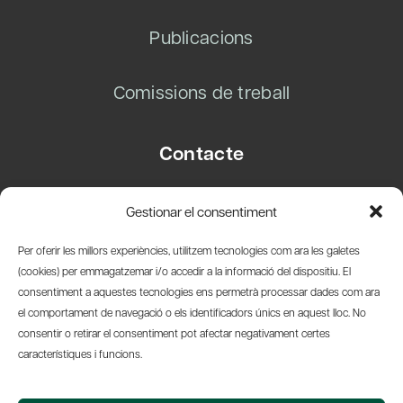
Publicacions
Comissions de treball
Contacte
Carrer Basea, 8
Gestionar el consentiment
08003 Barcelona
T.
+34 93 319 28 54
Per oferir les millors experiències, utilitzem tecnologies com ara les galetes
info@amicsdelpais.com
(cookies) per emmagatzemar i/o accedir a la informació del dispositiu. El
consentiment a aquestes tecnologies ens permetrà processar dades com ara
Suscripció Newsletter
el comportament de navegació o els identificadors únics en aquest lloc. No
consentir o retirar el consentiment pot afectar negativament certes
LinkedIn
YouTub
X
Bl
característiques i funcions.
© 2026 Societat Econòmica Barcelonesa d'Amics del País