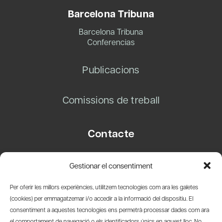
Barcelona Tribuna
Barcelona Tribuna
Conferencias
Publicacions
Comissions de treball
Contacte
Carrer Basea, 8
Gestionar el consentiment
08003 Barcelona
T.
+34 93 319 28 54
Per oferir les millors experiències, utilitzem tecnologies com ara les galetes
info@amicsdelpais.com
(cookies) per emmagatzemar i/o accedir a la informació del dispositiu. El
consentiment a aquestes tecnologies ens permetrà processar dades com ara
Suscripció Newsletter
el comportament de navegació o els identificadors únics en aquest lloc. No