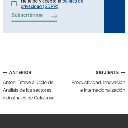
He leído y acepto la
política de
privacidad (GDPR)
.
Subscribirme
Navegación
ANTERIOR
SIGUIENTE
de
Antoni Esteve al Ciclo de
Productividad, innovación
entradas
Análisis de los sectores
e internacionalización
industriales de Catalunya